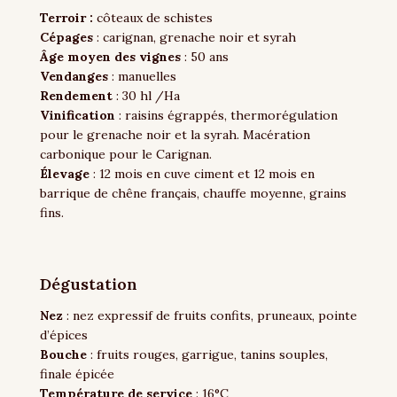
Terroir :
côteaux de schistes
Cépages
: carignan, grenache noir et syrah
Âge moyen des vignes
: 50 ans
Vendanges
: manuelles
Rendement
: 30 hl /Ha
Vinification
: raisins égrappés, thermorégulation
pour le grenache noir et la syrah. Macération
carbonique pour le Carignan.
Élevage
: 12 mois en cuve ciment et 12 mois en
barrique de chêne français, chauffe moyenne, grains
fins.
Dégustation
Nez
:
nez expressif de
fruits confits
, pruneaux,
pointe
d’épices
Bouche
: fruits rouges, garrigue, tanins souples,
finale épicée
Température de service
: 16°C